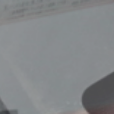
その形は、
その重さは