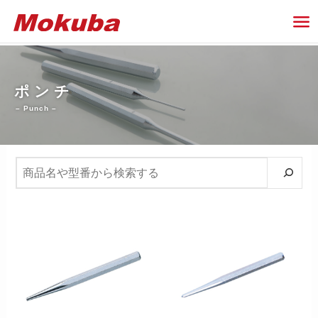
ポ ン チ
– Punch –