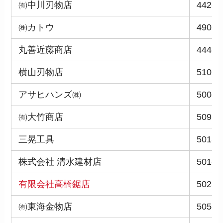
㈲中川刃物店
442-0
㈱カトウ
490-1
丸善近藤商店
444-0
横山刃物店
510-1
アサヒハンズ㈱
500-8
㈲大竹商店
509-0
三晃工具
501-0
株式会社 清水建材店
501-4
有限会社高橋鋸店
502-0
㈲東海金物店
505-0