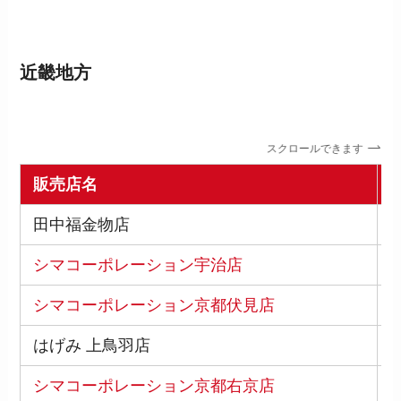
近畿地方
スクロールできます
販売店名
田中福金物店
5
シマコーポレーション宇治店
6
シマコーポレーション京都伏見店
6
はげみ 上鳥羽店
6
シマコーポレーション京都右京店
6