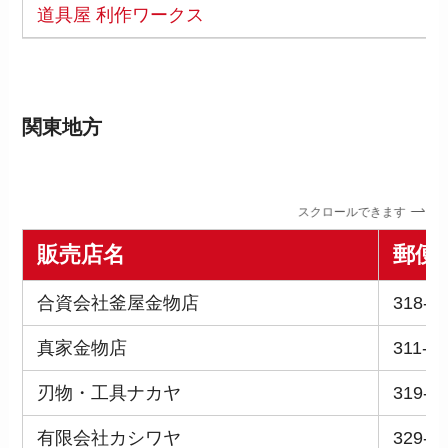
道具屋 利作ワークス
関東地方
スクロールできます
販売店名
郵便
合資会社釜屋金物店
318-0
真家金物店
311-3
刃物・工具ナカヤ
319-3
有限会社カシワヤ
329-1