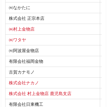
㈲なかたに
8
株式会社 正宗本店
8
㈱村上金物店
8
㈱ワタヤ
8
㈲阿波屋金物店
8
有限会社福岡金物
8
古賀カナモノ
8
株式会社ナカノ
8
株式会社 村上金物店 鹿児島支店
8
有限会社日東機工
9