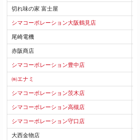
切れ味の家 富士屋
6
シマコーポレーション大阪鶴見店
5
尾崎電機
5
赤阪商店
5
シマコーポレーション豊中店
5
㈱エナミ
5
シマコーポレーション茨木店
5
シマコーポレーション高槻店
5
シマコーポレーション守口店
5
大西金物店
5