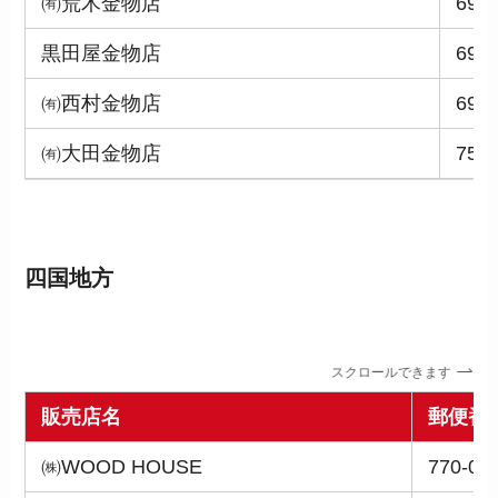
㈲荒木金物店
699-
黒田屋金物店
699-
㈲西村金物店
690-
㈲大田金物店
755-
四国地方
スクロールできます
販売店名
郵便番
㈱WOOD HOUSE
770-08