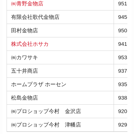
㈱青野金物店
951-8
有限会社歌代金物店
945-0
田村金物店
950-1
株式会社ホサカ
941-0
㈱カワサキ
953-0
五十井商店
937-0
ホームプラザ ホーセン
935-0
松島金物店
938-0
㈱プロショップ今村 金沢店
920-0
㈱プロショップ今村 津幡店
929-0