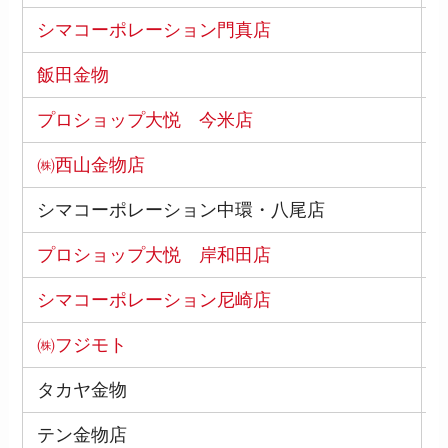
シマコーポレーション門真店
5
飯田金物
5
プロショップ大悦 今米店
5
㈱西山金物店
5
シマコーポレーション中環・八尾店
5
プロショップ大悦 岸和田店
5
シマコーポレーション尼崎店
6
㈱フジモト
6
タカヤ金物
6
テン金物店
6