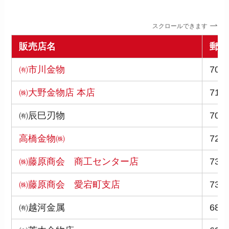
スクロールできます
販売店名
郵便
㈲市川金物
700-
㈱大野金物店 本店
710-
㈲辰巳刃物
706-
高橋金物㈱
720-
㈱藤原商会 商工センター店
733-
㈱藤原商会 愛宕町支店
732-
㈲越河金属
683-