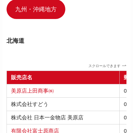
九州・沖縄地方
北海道
スクロールできます
販売店名
郵
美原店上田商事㈱
059
株式会社すどう
070
株式会社 日本一金物店 美原店
041
有限会社富士原商店
070