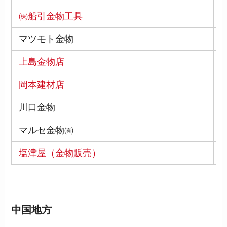
㈱船引金物工具
6
マツモト金物
6
上島金物店
6
岡本建材店
6
川口金物
6
マルセ金物㈲
6
塩津屋（金物販売）
6
中国地方