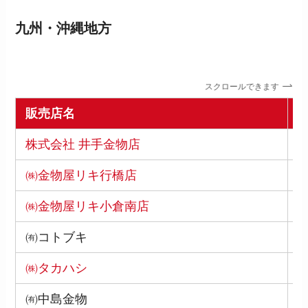
九州・沖縄地方
スクロールできます
販売店名
株式会社 井手金物店
8
㈱金物屋リキ行橋店
8
㈱金物屋リキ小倉南店
8
㈲コトブキ
8
㈱タカハシ
8
㈲中島金物
8