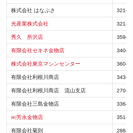
株式会社 はなぶさ
321-0
光産業株式会社
321-0
秀久 所沢店
359-0
有限会社セキネ金物店
340-0
株式会社東京マシンセンター
360-0
有限会社利根川商店
343-0
有限会社利根川商店 流山支店
270-0
有限会社三島金物店
336-0
㈱芳永金物店
351-0
有限会社菊則
288-0