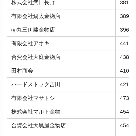
株式会社武田長野
381-0
有限会社鍋太金物店
389-0
㈲丸三伊藤金物店
396-0
有限会社アオキ
441-0
合資会社大庭金物店
438-0
田村商会
410-0
ハードストック吉田
421-0
有限会社マサトシ
473-0
株式会社マルト金物
454-0
合資会社大黒屋金物店
454-0