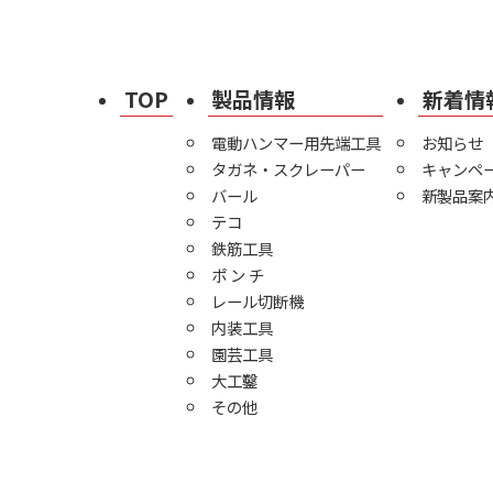
TOP
製品情報
新着情
電動ハンマー用先端工具
お知らせ
タガネ・スクレーパー
キャンペ
バール
新製品案
テコ
鉄筋工具
ポ ン チ
レール切断機
内装工具
園芸工具
大工鑿
その他