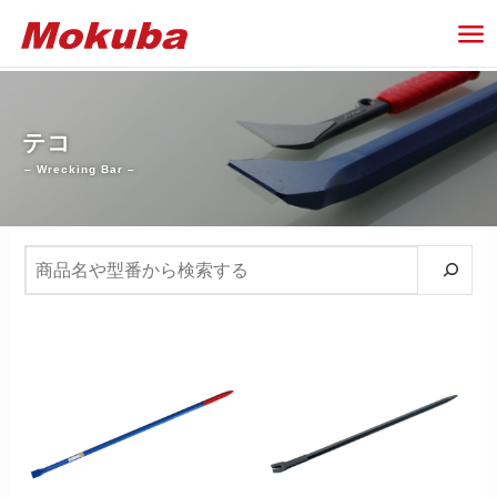
テコ
– Wrecking Bar –