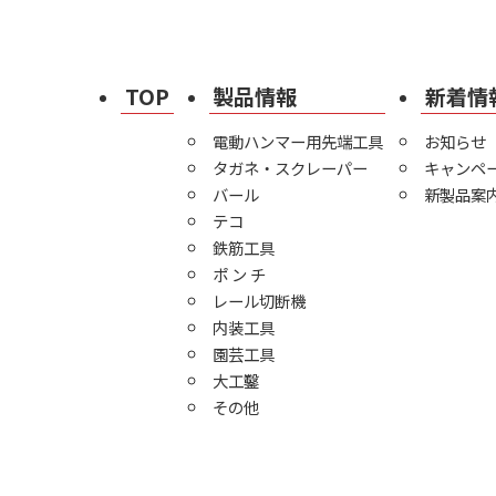
TOP
製品情報
新着情
電動ハンマー用先端工具
お知らせ
タガネ・スクレーパー
キャンペ
バール
新製品案
テコ
鉄筋工具
ポ ン チ
レール切断機
内装工具
園芸工具
大工鑿
その他