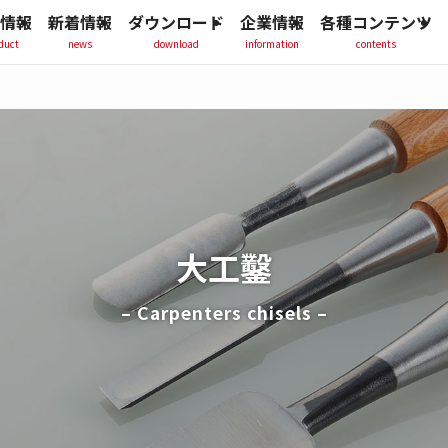
情報
新着情報
ダウンロード
企業情報
各種コンテンツ
duct
news
download
information
contents
大工鑿
– Carpenters chisels –