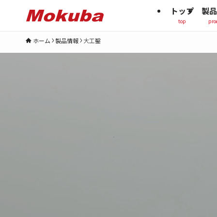
トップ
製品
top
pro
ホーム
製品情報
大工鑿