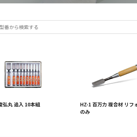
 俊弘丸 追入 10本組
HZ-1 百万力 複合材 リ
のみ