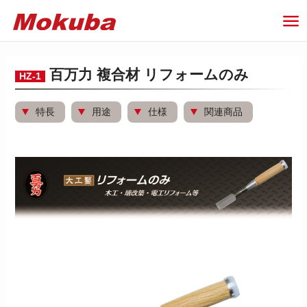
百万力 複合材 リフォームのみ
HZ-1
特長
用途
仕様
関連商品