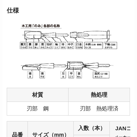
仕様
材質
熱処理
刃部 鋼
刃部 熱処理済
入数（本）
JANコ
品番
サイズ（mm）