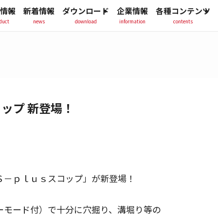
情報
新着情報
ダウンロード
企業情報
各種コンテンツ
duct
news
download
information
contents
コップ 新登場！
Ｓ－ｐｌｕｓスコップ」が新登場！
ーモード付）で十分に穴掘り、溝堀り等の