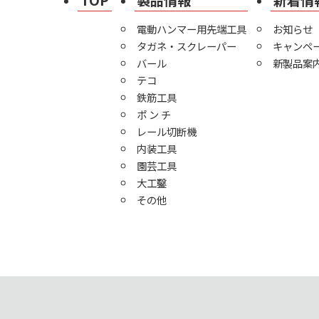
TOP
製品情報
新着情
電動ハンマー用先端工具
お知らせ
タガネ・スクレーパー
キャンペ
バール
新製品案
テコ
鉄筋工具
ポ ン チ
レール切断機
内装工具
園芸工具
大工鑿
その他