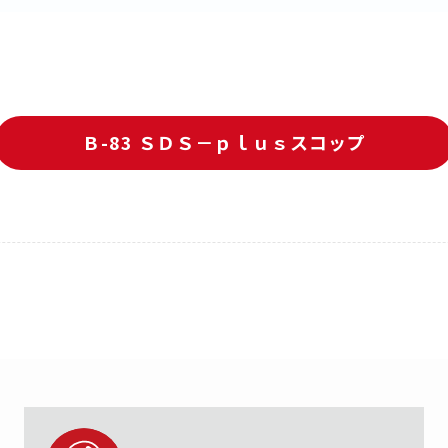
Ｂ-83 ＳＤＳ－ｐｌｕｓスコップ