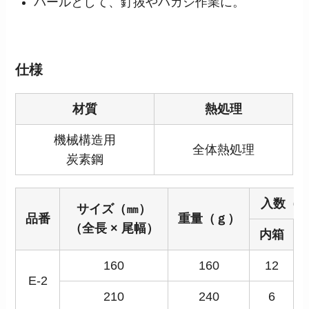
バールとして、釘抜やハガシ作業に。
仕様
材質
熱処理
機械構造用
全体熱処理
炭素鋼
入数（
サイズ（㎜）
品番
重量（ｇ）
（全長 × 尾幅）
内箱
160
160
12
E-2
210
240
6