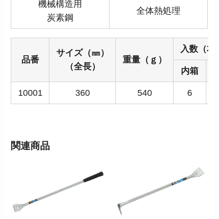
機械構造用
全体熱処理
炭素鋼
入数（本
サイズ（㎜）
品番
重量（ｇ）
（全長）
内箱
10001
360
540
6
3
関連商品