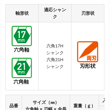
適応シャン
軸形状
刃形状
ク
六角17H
シャンク
六角21H
シャンク
入
サイズ（㎜）
品番
重量（ｇ）
六角軸 × 刃幅 × 全長