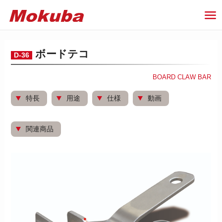
ボードテコ
D-36
BOARD CLAW BAR
特長
用途
仕様
動画
関連商品