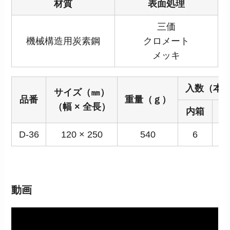
材質
表面処理
三価
機械構造用炭素鋼
クロメート
メッキ
入数（本
サイズ（㎜）
品番
重量（ｇ）
（幅 × 全長）
内箱
D-36
120 × 250
540
6
2
動画