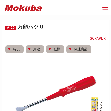
万能ハツリ
A-20
SCRAPER
特長
用途
仕様
関連商品