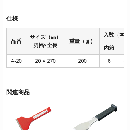
仕様
入数（本）
サイズ（㎜）
品番
重量（ｇ）
刃幅×全長
内箱
甲
A-20
20 × 270
200
6
60
関連商品