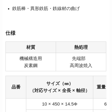
鉄筋棒・異形鉄筋・鉄線材の曲げ
仕様
材質
熱処理
機械構造用
先端部
炭素鋼
高周波焼入
サイズ（㎜）
品番
重量（
（対応サイズ × 全長 × 軸径）
10 × 450 × 14.5Φ
650