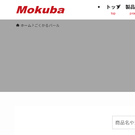
トップ
製品
top
pro
ホーム
ごくかるバール