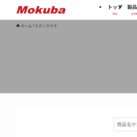
トップ
製品
top
pro
ホーム
エボシタガネ