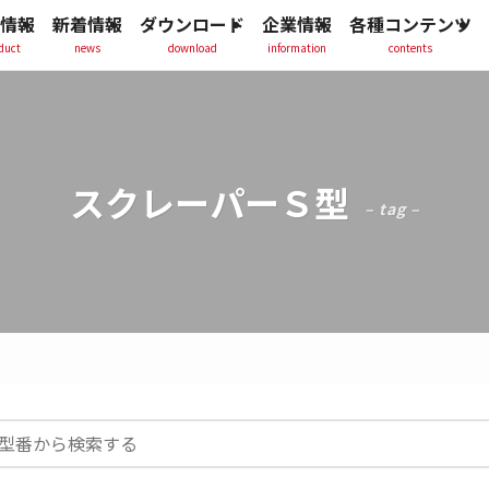
情報
新着情報
ダウンロード
企業情報
各種コンテンツ
duct
news
download
information
contents
スクレーパーＳ型
– tag –