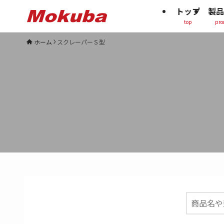
トップ
製品
top
pro
ホーム
スクレーパーＳ型