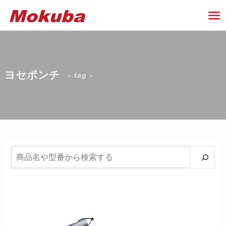
ヨセポンチ
– tag –