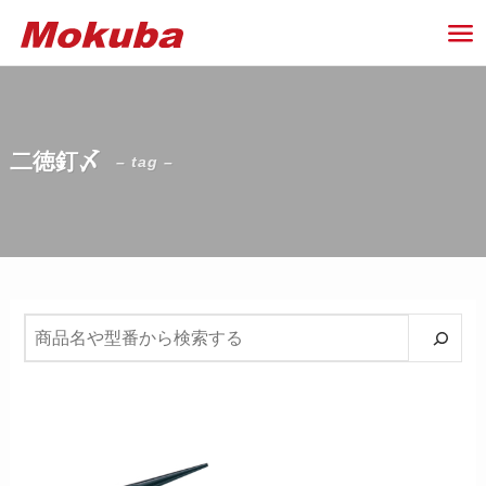
二徳釘〆
– tag –