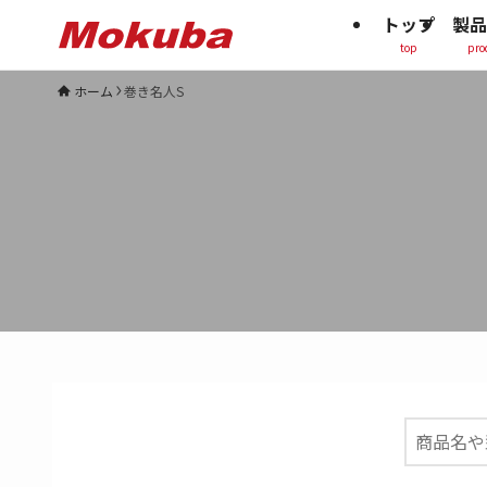
トップ
製品
top
pro
ホーム
巻き名人S