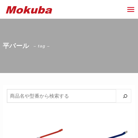
平バール
– tag –