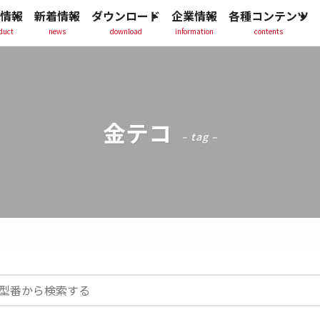
情報
新着情報
ダウンロード
企業情報
各種コンテンツ
duct
news
download
information
contents
金テコ
– tag –