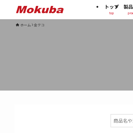
トップ
製品
top
pro
ホーム
金テコ