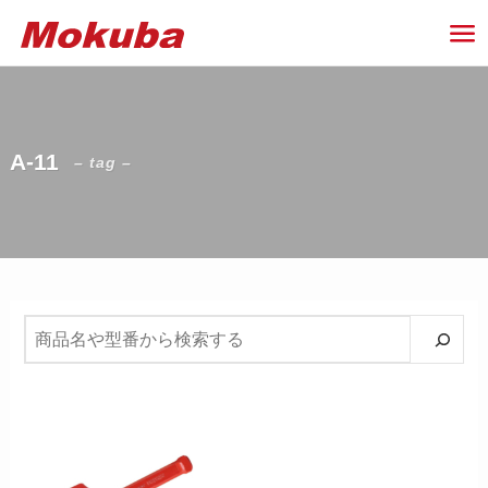
A-11
– tag –