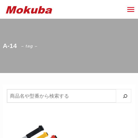
A-14
– tag –