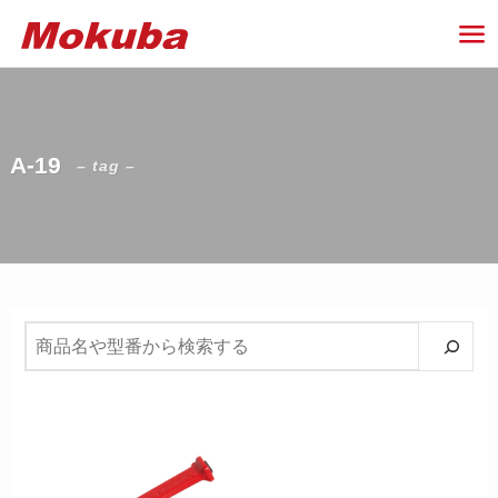
A-19
– tag –