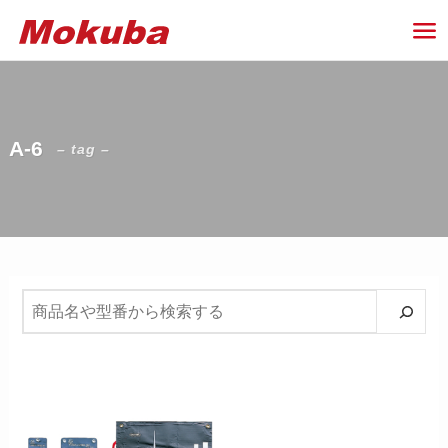
A-6
– tag –