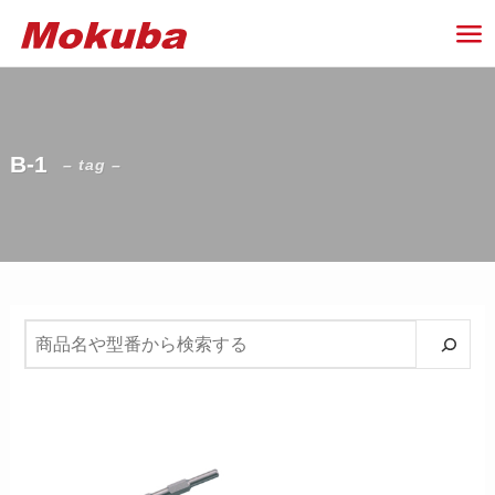
B-1
– tag –