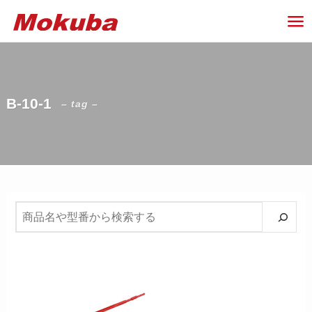
B-10-1
– tag –