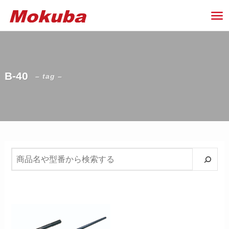
B-40
– tag –