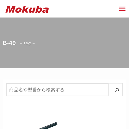
B-49
– tag –