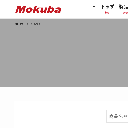
トップ
製品
top
pro
ホーム
B-93