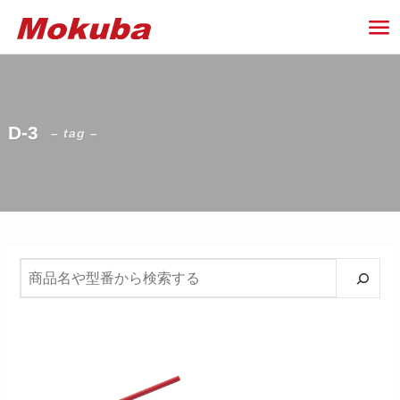
D-3
– tag –