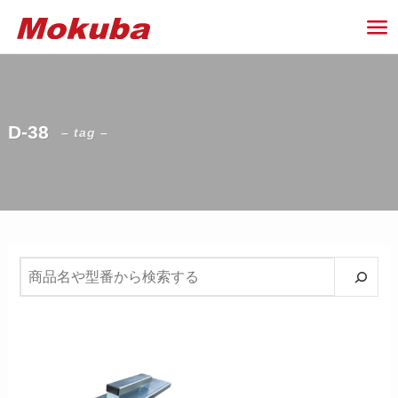
D-38
– tag –