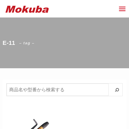
E-11
– tag –