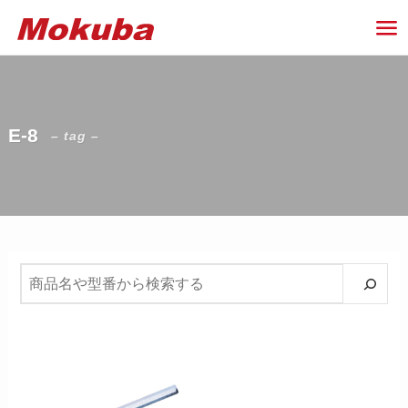
E-8
– tag –