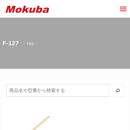
F-127
– tag –