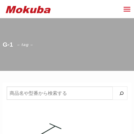
G-1
– tag –