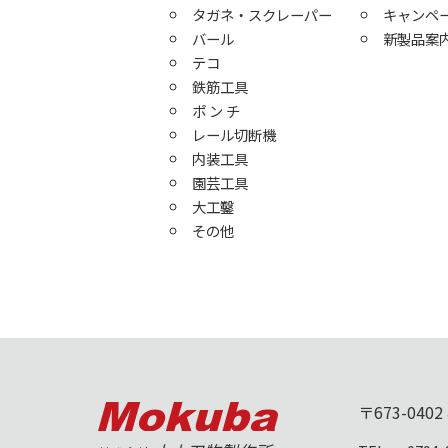
タガネ・スクレーパー
キャンペ
バール
新製品案
テコ
鉄筋工具
ポ ン チ
レール切断機
内装工具
園芸工具
大工鑿
その他
〒673-0402