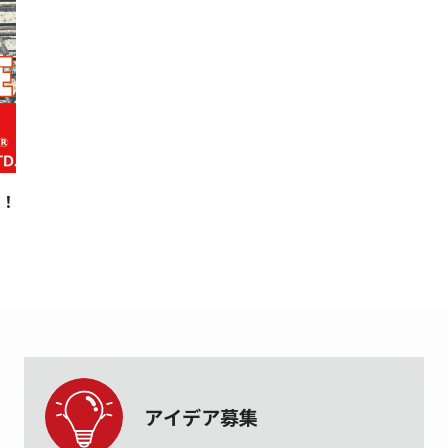
！
アイデア募集