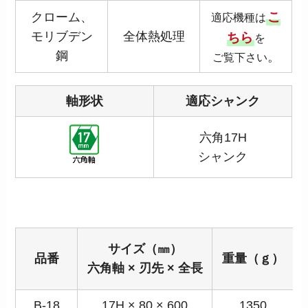
こ
クローム、
適応機種は
モリブデン
全体熱処理
ちら
を
鋼
。
ご覧下さい
軸形状
適応シャンク
六角17H
シャンク
サイズ（㎜）
品番
重量（ｇ）
六角軸 × 刃先 × 全長
B-18
17H × 80 × 600
1350