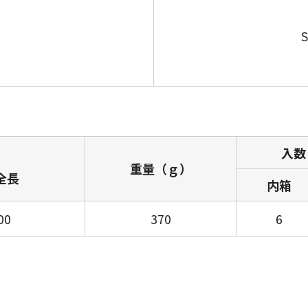
S
入数
）
重量（ｇ）
 全長
内箱
00
370
6