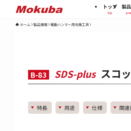
トップ
製品
top
pro
ホーム
製品情報
電動ハンマー用先端工具
スコッ
SDS-plus
B-83
特長
用途
仕様
関連