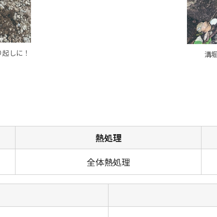
り起しに！
溝
熱処理
全体熱処理