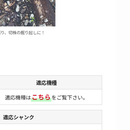
堀り、切株の掘り起しに！
適応機種
こちら
適応機種は
を
ご覧下さい。
適応シャンク