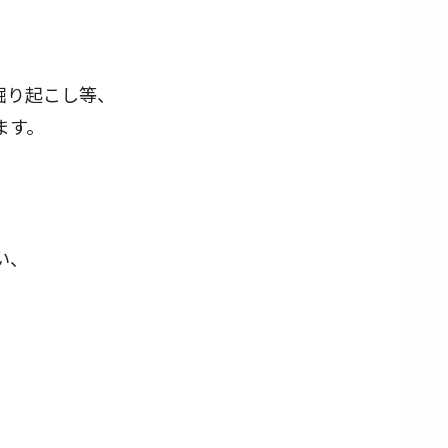
！
掘り起こし等、
ます。
！
い、