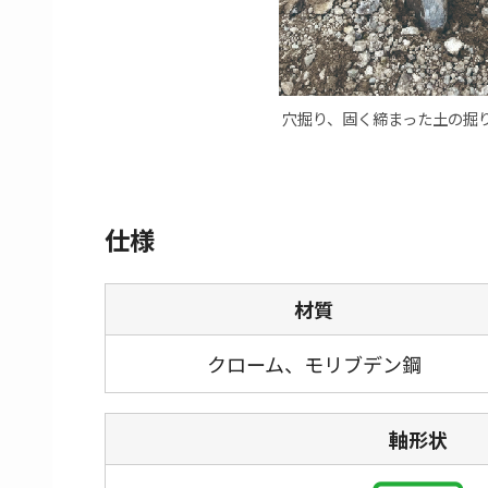
穴掘り、固く締まった土の掘
仕様
材質
クローム、
モリブデン
鋼
軸形状